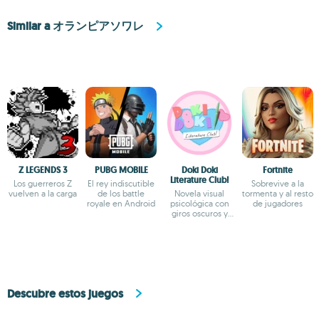
Similar a オランピアソワレ
Z LEGENDS 3
PUBG MOBILE
Doki Doki
Fortnite
Literature Club!
Los guerreros Z
El rey indiscutible
Sobrevive a la
vuelven a la carga
de los battle
Novela visual
tormenta y al resto
royale en Android
psicológica con
de jugadores
giros oscuros y
narrativa profunda
Descubre estos juegos