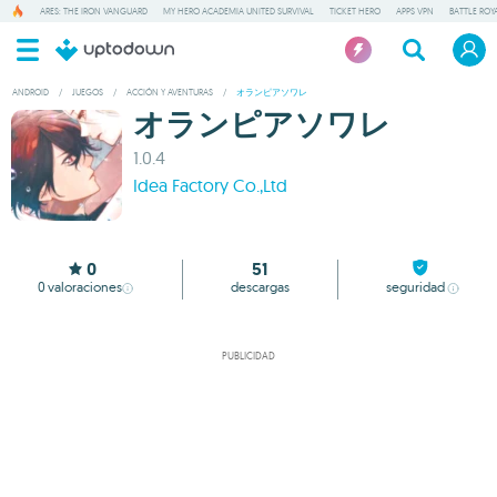
ARES: THE IRON VANGUARD
MY HERO ACADEMIA UNITED SURVIVAL
TICKET HERO
APPS VPN
BATTLE ROY
ANDROID
/
JUEGOS
/
ACCIÓN Y AVENTURAS
/
オランピアソワレ
オランピアソワレ
1.0.4
Idea Factory Co.,Ltd
0
51
0
valoraciones
descargas
seguridad
PUBLICIDAD