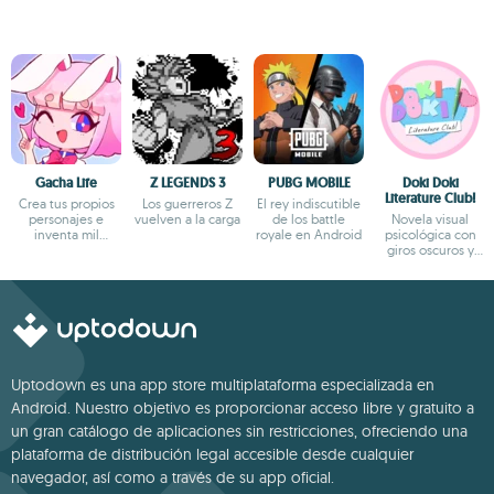
Gacha Life
Z LEGENDS 3
PUBG MOBILE
Doki Doki
Literature Club!
Crea tus propios
Los guerreros Z
El rey indiscutible
personajes e
vuelven a la carga
de los battle
Novela visual
inventa mil
royale en Android
psicológica con
aventuras
giros oscuros y
narrativa profunda
Uptodown es una app store multiplataforma especializada en
Android. Nuestro objetivo es proporcionar acceso libre y gratuito a
un gran catálogo de aplicaciones sin restricciones, ofreciendo una
plataforma de distribución legal accesible desde cualquier
navegador, así como a través de su app oficial.