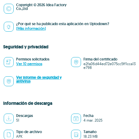
Copyright © 2026 Idea Factory
Co.,Ltd
¿Por qué se ha publicado esta aplicación en Uptodown?
(Más información)
Seguridad y privacidad
Permisos solicitados
Firma del certificado
Ver 10 permisos
e2fa06d44ed72e075cc5ff1cca13
e798
Ver informe de seguridad y
antivirus
Información de descarga
Descargas
Fecha
51
4 mar. 2025
Tipo de archivo
Tamaño
APK
18.23 MB