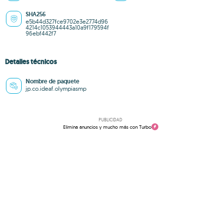
SHA256
e5b44d327fce9702e3e2774d96
4214c1053944443a10a9f179594f
96ebf442f7
Detalles técnicos
Nombre de paquete
jp.co.ideaf.olympiasmp
PUBLICIDAD
Elimina anuncios y mucho más con Turbo