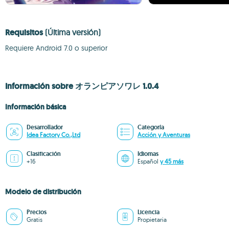
Requisitos
(Última versión)
Requiere Android 7.0 o superior
Información sobre オランピアソワレ 1.0.4
Información básica
Desarrollador
Categoría
Idea Factory Co.,Ltd
Acción y Aventuras
Clasificación
Idiomas
+16
Español
y 45 más
Modelo de distribución
Precios
Licencia
Gratis
Propietaria